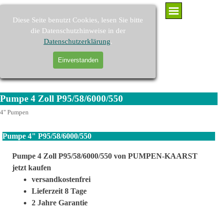
Direkt zum Seiteninhalt
Menü überspringen
Diese Seite benutzt Cookies, lesen Sie bitte
die Datenschutzhinweise in der
Datenschutzerklärung
.
PUMPEN-KAARST - Brunnenpumpen und Pumpenzubehör
Einverstanden
Suchen
Pumpe 4 Zoll P95/58/6000/550
4" Pumpen
Pumpe 4" P95/58/6000/550
Pumpe 4 Zoll P95/58/6000/550 von PUMPEN-KAARST
jetzt kaufen
versandkostenfrei
Lieferzeit 8 Tage
2 Jahre Garantie