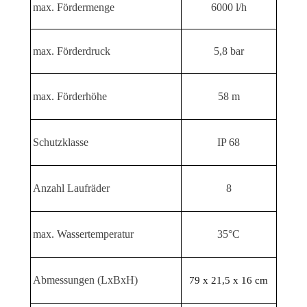
max. Fördermenge
6000 l/h
max. Förderdruck
5,8 bar
max. Förderhöhe
58 m
Schutzklasse
IP 68
Anzahl Laufräder
8
max. Wassertemperatur
35°C
Abmessungen (LxBxH)
79 x
21,5 x 16 cm