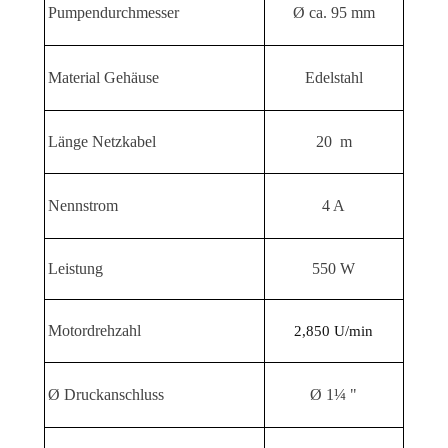
Pumpendurchmesser
Ø ca. 95 mm
Material Gehäuse
Edelstahl
Länge Netzkabel
20 m
Nennstrom
4 A
Leistung
550 W
Motordrehzahl
2,850 U/min
Ø Druckanschluss
Ø 1¼ "