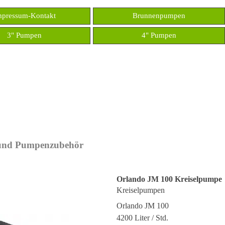
Menü überspringen
mpressum-Kontakt
Brunnenpumpen
3" Pumpen
4" Pumpen
▼
▼
nd Pumpenzubehör
Orlando JM 100 Kreiselpumpe
Kreiselpumpen
Orlando JM 100
4200 Liter / Std.