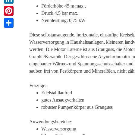
Förderhöhe 45 m max.,
LinkedIn
Druck 4,5 bar max.,
Pinterest
Nennleistung: 0,75 kW
Teilen
Diese selbstansaugende, horizontale, einstufige Kreisel
Wasserversorgung in Haushaltsanlagen, kleineren landw
werden. Die Motor-Laterne ist aus Grauguss, die Motorw
Graphit/Keramik. Der geschlossene Asynchronmotor mit
eingebauter Wärme- und Spannungsschutzschalter und ein
sauber, frei von Festkörpern und Mineralölen, nicht zähfl
Vorzüge:
Edelstahllaufrad
gutes Ansaugverhalten
robuster Pumpenkörper aus Grauguss
Anwendungsbereiche:
Wasserversorgung