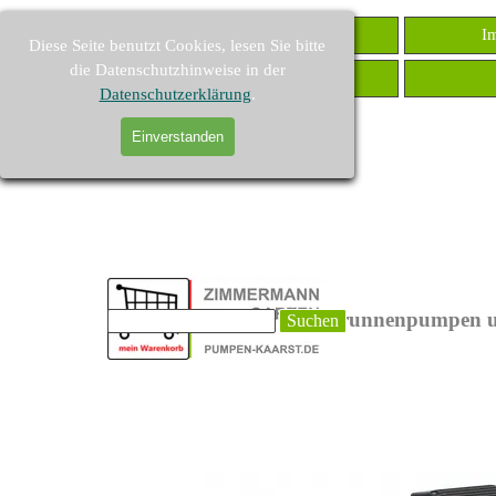
Direkt zum Seiteninhalt
PUMPEN-KAARST
I
Diese Seite benutzt Cookies, lesen Sie bitte
die Datenschutzhinweise in der
Druckschalter
Datenschutzerklärung
.
Einverstanden
PUMPEN-KAARST - Brunnenpumpen u
Suchen