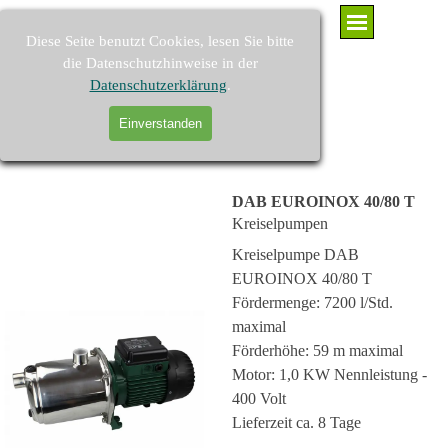
Direkt zum Seiteninhalt
Menü überspringen
Diese Seite benutzt Cookies, lesen Sie bitte
die Datenschutzhinweise in der
Datenschutzerklärung
.
PUMPEN-KAARST - Brunnenpumpen und Pumpenzubehör
Einverstanden
Suchen
DAB EUROINOX 40/80 T
Kreiselpumpen
Kreiselpumpe DAB
EUROINOX 40/80 T
Fördermenge: 7200 l/Std.
maximal
Förderhöhe: 59 m maximal
Motor: 1,0 KW Nennleistung -
400 Volt
Lieferzeit ca. 8 Tage