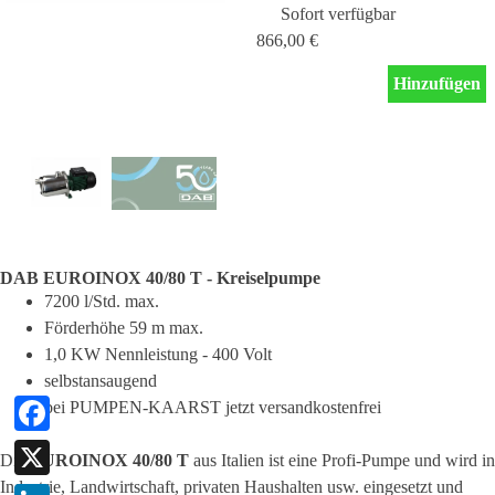
Sofort verfügbar
866,00 €
Hinzufügen
DAB EUROINOX 40/80 T - Kreiselpumpe
7200 l/Std. max.
Förderhöhe 59 m max.
1,0 KW Nennleistung - 400 Volt
selbstansaugend
bei PUMPEN-KAARST jetzt versandkostenfrei
Facebook
Die
EUROINOX 40/80 T
aus Italien ist eine Profi-Pumpe und wird in
Industrie, Landwirtschaft, privaten Haushalten usw. eingesetzt und
X