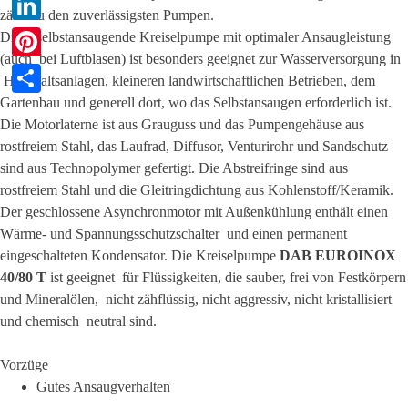
zählt zu den zuverlässigsten Pumpen.
LinkedIn
Diese selbstansaugende Kreiselpumpe mit optimaler Ansaugleistung
(auch bei Luftblasen) ist besonders geeignet zur Wasserversorgung in
Pinterest
Haushaltsanlagen, kleineren landwirtschaftlichen Betrieben, dem
Gartenbau und generell dort, wo das Selbstansaugen erforderlich ist.
Teilen
Die Motorlaterne ist aus Grauguss und das Pumpengehäuse
aus
rostfreiem Stahl
, das Laufrad, Diffusor, Venturirohr und Sandschutz
sind aus Technopolymer gefertigt. Die Abstreifringe sind aus
rostfreiem Stahl und die Gleitringdichtung aus Kohlenstoff/Keramik.
Der geschlossene Asynchronmotor mit Außenkühlung enthält einen
Wärme- und Spannungsschutzschalter und einen permanent
eingeschalteten Kondensator. Die Kreiselpumpe
DAB
EUROINOX
40/80 T
ist geeignet für Flüssigkeiten, die sauber, frei von Festkörpern
und Mineralölen, nicht zähflüssig, nicht aggressiv, nicht kristallisiert
und chemisch neutral sind.
Vorzüge
Gutes Ansaugverhalten